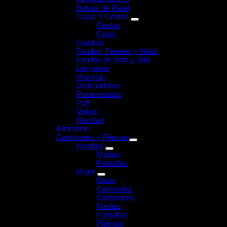
Bolsas de Papel
Cajas Y Cestos
Cestos
Cajas
Cuadros
Faroles, Fanales y Velas
Fundas de Sofá y Silla
Lámparas
Macetas
Ordenadores
Portarretratos
Puff
Valijas
Navidad
Alfombras
Camisones y Pijamas
Hombre
Medias
Pantuflas
Mujer
Batas
Camisetas
Camisones
Medias
Pantuflas
Pijamas