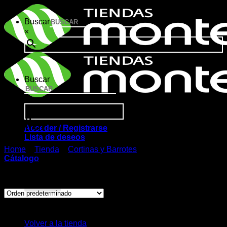
Saltar
al
Buscar
contenido
×
Buscar
×
Roller
Acceder / Registrarse
Lista de deseos
Carrito
Home
»
Tienda
»
Cortinas y Barrotes
»
Roller
Cátalogo
Mostrando los 10 resultados
No hay productos en el carrito.
Volver a la tienda