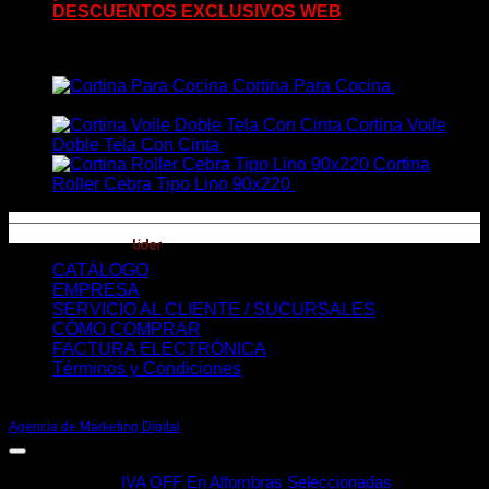
DESCUENTOS EXCLUSIVOS WEB
Vistos Recientemente
Cortina Para Cocina
$
319,00
-
Rango
$
339,00
de
Cortina Voile
precios:
Rango
Doble Tela Con Cinta
$
339,00
-
$
429,00
desde
de
Cortina
$319,00
precios:
Roller Cebra Tipo Lino 90x220
$
1.690,00
hasta
desde
$339,00
$339,00
hasta
$429,00
CATÁLOGO
EMPRESA
SERVICIO AL CLIENTE / SUCURSALES
CÓMO COMPRAR
FACTURA ELECTRÓNICA
Términos y Condiciones
© 2026 - Todos los derechos reservados. | Desarrollado por Conecta361 -
Agencia de Marketing Digital
IVA OFF En Alfombras Seleccionadas