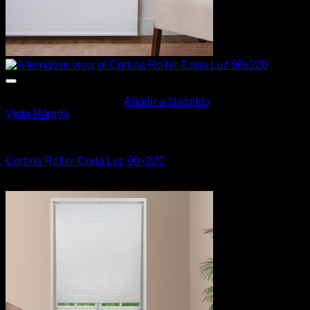
Añadir a favoritos
Vista Rápida
Cortinas y Barrotes
Cortina Roller Corta Luz 90×220
$
890,00