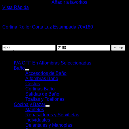
Añadir a favoritos
Vista Rápida
Cortinas y Barrotes
Cortina Roller Corta Luz Estampada 70×180
$
1.090,00
Filtrar por precio
Precio
Precio
Filtrar
mínimo
máximo
CATÁLOGO
IVA OFF En Alfombras Seleccionadas
Baño
Accesorios de Baño
Alfombras Baño
Cestos
Cortinas Baño
Salidas de Baño
Toallas y Toallones
Cocina y Bazar
Manteles
Repasadores y Servilletas
Individuales
Delantales y Manoplas