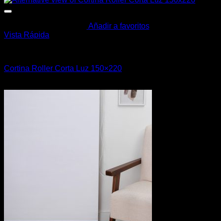
Añadir a favoritos
Vista Rápida
Cortinas y Barrotes
Cortina Roller Corta Luz 150×220
$
1.590,00