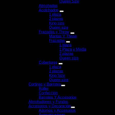
Queen Size
Almohadas
Acolchados
1 plaza
2 plazas
King size
Queen size
Frazadas y Throw
Mantas Y Throw
Frazadas
1 plaza
1 Plaza y Media
2 plazas
Queen size
Cobertores
1 plaza
2 plazas
King Size
Queen size
Cortinas y Barrotes
Roller
Confección
Barrotes Y Accesorios
Almohadones y Fundas
Accesorios y Decoración
Adornos y Accesorios
Aromatizadores