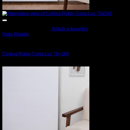
Añadir a favoritos
Vista Rápida
Cortinas y Barrotes
Cortina Roller Corta Luz 70×180
$
690,00