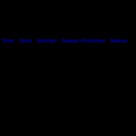
Home
»
Tienda
»
Dormitorio
»
Sabanas y Protectores
»
Sábanas
Juego De Sabanas Ch Jourdan 2
Medidas:
Sabana encimera: 220x240cm – Sabana con elástico: 140×190+30c
2 Fundas: 50×75 cm.
Composición:
50% Poliéster – 50% Algodón – 180 Hilos.
Instrucciones de lavado:
Lavar por separado con agua fría y jabón 